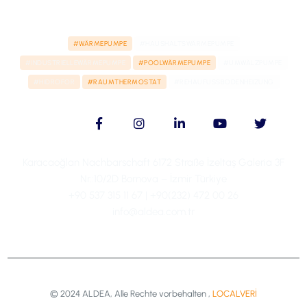
#WÄRMEPUMPE
#HAUSHALTSWÄRMEPUMPE
#INDUSTRIELLEWÄRMEPUMPE
#POOLWÄRMEPUMPE
#UMWÄLZPUMPE
#HIDROFOR
#RAUMTHERMOSTAT
#REHAUFUSSBODENHEIZUNG
Karacaoğlan Nachbarschaft 6172 Straße İzeltaş Galeria 3F
Nr.:10/2D Bornova – İzmir Türkiye
+90 537 315 11 67 | +90(232) 472 00 26
info@aldea.com.tr
© 2024 ALDEA, Alle Rechte vorbehalten ,
LOCALVERİ