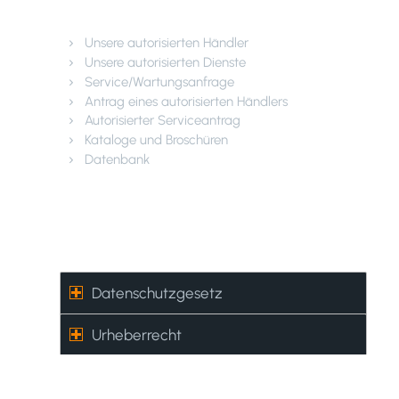
Kundendienst
Unsere autorisierten Händler
Unsere autorisierten Dienste
Service/Wartungsanfrage
Antrag eines autorisierten Händlers
Autorisierter Serviceantrag
Kataloge und Broschüren
Datenbank
Datenschutzgesetz –
Urheberrecht
Datenschutzgesetz
Urheberrecht