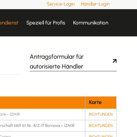
Service-Login
Händler-Login
endienst
Speziell für Profis
Kommunikation
Antragsformular für
autorisierte Händler
Karte
tanlı – İZMİR
RICHTUNGEN
chaft 6169 St. Nr.: 8/Z-17 Bornova – İZMİR
RICHTUNGEN
 Center
RICHTUNGEN