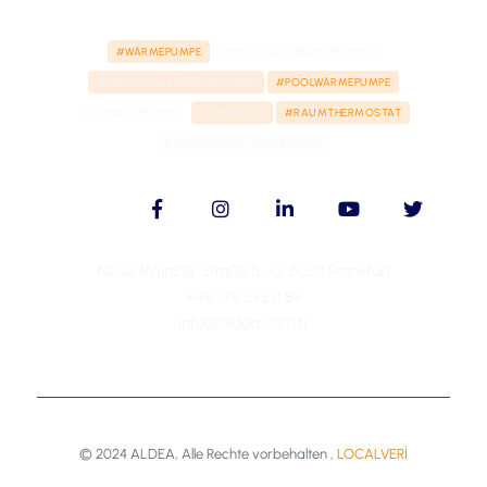
#WÄRMEPUMPE
#HAUSHALTSWÄRMEPUMPE
#INDUSTRIELLEWÄRMEPUMPE
#POOLWÄRMEPUMPE
#UMWÄLZPUMPE
#HIDRAFOR
#RAUMTHERMOSTAT
#REHAUFUSSBODENHEIZUNG
Neue Mainzer Straße 6-10, 60311 Frankfurt
+49 179 393 11 89
info@aldea.com.tr
© 2024 ALDEA, Alle Rechte vorbehalten ,
LOCALVERİ