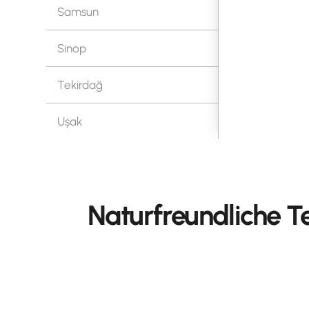
Samsun
Sinop
Tekirdağ
Uşak
Naturfreundliche T