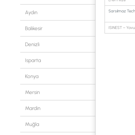
Sarsılmaz Tech
Aydın
Balıkesir
ISINEST – Yav
Denizli
Isparta
Konya
Mersin
Mardin
Muğla