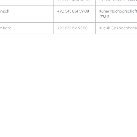
nisch
+90 543 834 59 08
Küner Nachbarschaft 
İZMİR
uz Kara
+90 532 516 93 58
Küçük Çiğli Nachbarsc