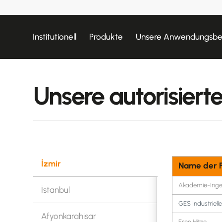
Institutionell
Produkte
Unsere Anwendungsbe
Verteiler
Unsere autorisiert
İzmir
Name der 
Akademie-Inge
İstanbul
GES Industriell
Afyonkarahisar
Eren Hitze