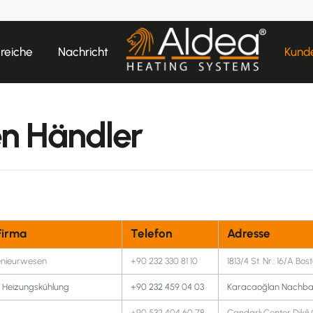
reiche
Nachricht
Kund
en Händler
Firma
Telefon
Adresse
nieurwesen
+90 232 330 81 10
1813/4 St. Nr.: 16/A Bos
e Heizungskühlung
+90 232 459 04 03
Karacaoğlan Nachbars
+90 532 404 60 78
Çandarlı Center Dikili