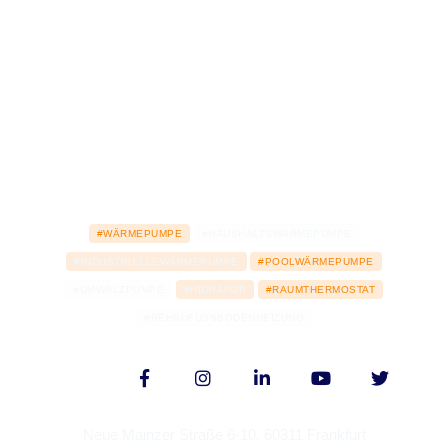
#WÄRMEPUMPE
#HAUSHALTSWÄRMEPUMPE
#INDUSTRIELLEWÄRMEPUMPE
#POOLWÄRMEPUMPE
#UMWÄLZPUMPE
#HIDRAFOR
#RAUMTHERMOSTAT
#REHAUFUSSBODENHEIZUNG
Neue Mainzer Straße 6-10, 60311 Frankfurt