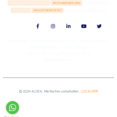
#INDUSTRIELLEWÄRMEPUMPE
#POOLWÄRMEPUMPE
#UMWÄLZPUMPE
#HIDROFOR
#RAUMTHERMOSTAT
#REHAUFUSSBODENHEIZUNG
Karacaoğlan Nachbarschaft 6172 Straße İzeltaş Galeria 3F
Nr.:10/2D Bornova – İzmir Türkiye
+90 537 315 11 67 | +90(232) 472 00 26
info@aldea.com.tr
© 2024 ALDEA, Alle Rechte vorbehalten ,
LOCALVERİ