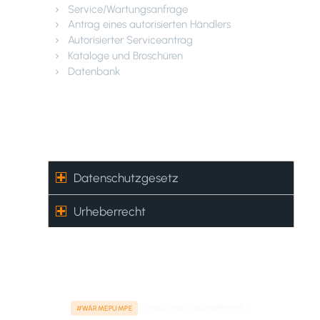
Service/Wartungsanfrage
Antrag eines autorisierten Händlers
Autorisierter Serviceantrag
Kataloge und Broschüren
Datenbank
Datenschutzgesetz –
Urheberrecht
Datenschutzgesetz
Urheberrecht
#WÄRMEPUMPE
#HAUSHALTSWÄRMEPUMPE