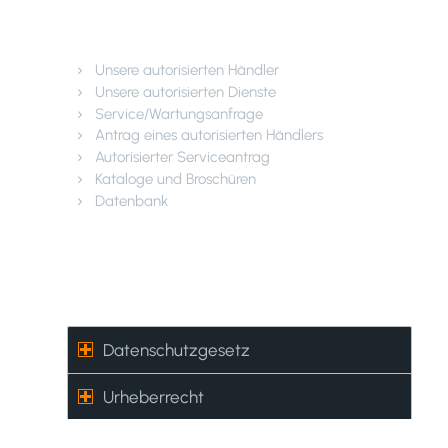
Kundendienst
Unsere autorisierten Händler
Unsere autorisierten Dienste
Service/Wartungsanfrage
Antrag eines autorisierten Händlers
Autorisierter Serviceantrag
Kataloge und Broschüren
Datenbank
Datenschutzgesetz –
Urheberrecht
Datenschutzgesetz
Urheberrecht