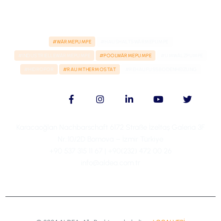
#WÄRMEPUMPE
#HAUSHALTSWÄRMEPUMPE
#INDUSTRIELLEWÄRMEPUMPE
#POOLWÄRMEPUMPE
#UMWÄLZPUMPE
#HIDROFOR
#RAUMTHERMOSTAT
#REHAUFUSSBODENHEIZUNG
Karacaoğlan Nachbarschaft 6172 Straße İzeltaş Galeria 3F
Nr.:10/2D Bornova – İzmir Türkiye
+90 537 315 11 67 | +90(232) 472 00 26
info@aldea.com.tr