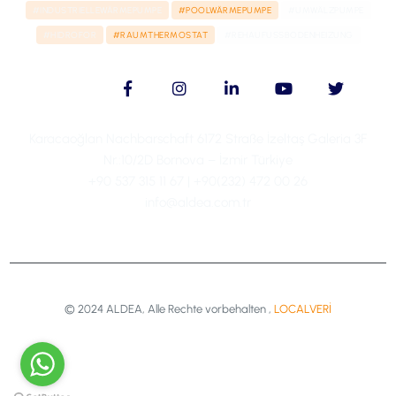
#INDUSTRIELLEWÄRMEPUMPE
#POOLWÄRMEPUMPE
#UMWÄLZPUMPE
#HIDROFOR
#RAUMTHERMOSTAT
#REHAUFUSSBODENHEIZUNG
Karacaoğlan Nachbarschaft 6172 Straße İzeltaş Galeria 3F
Nr.:10/2D Bornova – İzmir Türkiye
+90 537 315 11 67 | +90(232) 472 00 26
info@aldea.com.tr
© 2024 ALDEA, Alle Rechte vorbehalten ,
LOCALVERİ