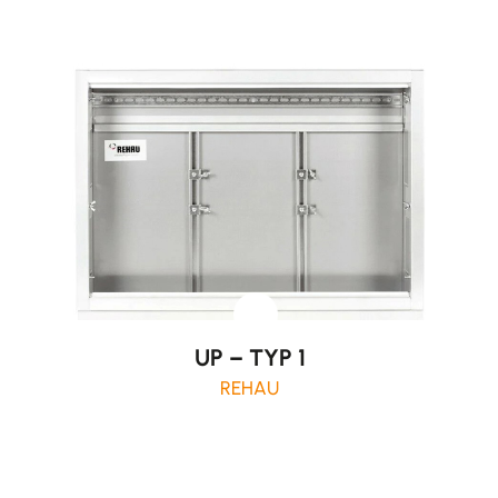
UP – TYP 1
REHAU