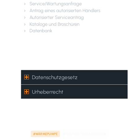
Service/Wartungsanfrage
Antrag eines autorisierten Händlers
Autorisierter Serviceantrag
Kataloge und Broschüren
Datenbank
Datenschutzgesetz –
Urheberrecht
Datenschutzgesetz
Urheberrecht
#WÄRMEPUMPE
#HAUSHALTSWÄRMEPUMPE