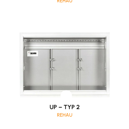
REHAU
UP – TYP 2
REHAU