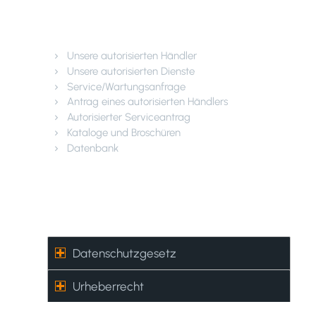
Kundendienst
Unsere autorisierten Händler
Unsere autorisierten Dienste
Service/Wartungsanfrage
Antrag eines autorisierten Händlers
Autorisierter Serviceantrag
Kataloge und Broschüren
Datenbank
Datenschutzgesetz –
Urheberrecht
Datenschutzgesetz
Urheberrecht