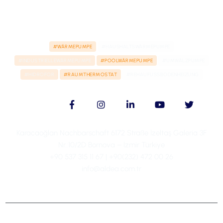
#WÄRMEPUMPE
#HAUSHALTSWÄRMEPUMPE
#INDUSTRIELLEWÄRMEPUMPE
#POOLWÄRMEPUMPE
#UMWÄLZPUMPE
#HIDROFOR
#RAUMTHERMOSTAT
#REHAUFUSSBODENHEIZUNG
Karacaoğlan Nachbarschaft 6172 Straße İzeltaş Galeria 3F
Nr.:10/2D Bornova – İzmir Türkiye
+90 537 315 11 67 | +90(232) 472 00 26
info@aldea.com.tr