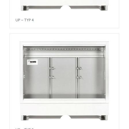
UP – TYP 4